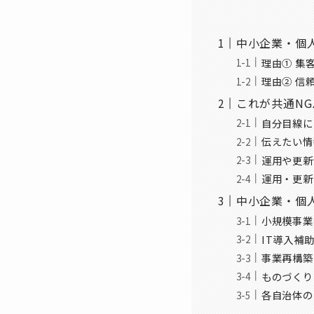
中小企業・個
理由① 集
理由② 信
これが共通N
自分目線に
伝えたい情
運用や更新
運用
中小企業・個
小規模事業
IT導入補
事業再構築
ものづくり
各自治体の