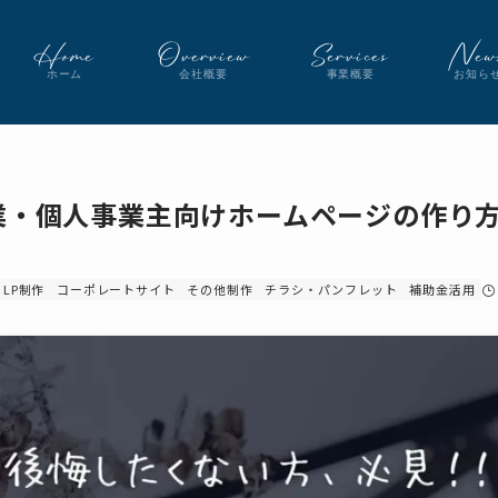
Home
Overview
Services
New
ホーム
会社概要
事業概要
お知ら
企業・個人事業主向けホームページの作り
LP制作
コーポレートサイト
その他制作
チラシ・パンフレット
補助金活用