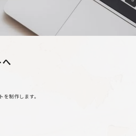
ト
へ
トを制作します。
。